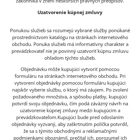
zákonníka v znení neskorších právnych predpisov.
Uzatvorenie kúpnej zmluvy
Ponukou služieb sa rozumejú vybrané služby ponúkané
prostredníctvom katalógu na stránkach internetového
obchodu. Ponuka služieb má informatívny charakter a
prevádzkovateľ nie je povinný uzatvoriť kúpnu zmluvu
ohľadom týchto služieb.
Objednávku môže kupujúci vytvoriť pomocou
formuláru na stránkach internetového obchodu. Pri
vytvorení objednávky pomocou formuláru kupujúci
najskôr vyberie službu, o ktorý má záujem. Po zvolení
požadovaného množstva, a spôsobu platby, kupujúci
potvrdí svoju objednávku, čím podá záväzný návrh na
uzatvorenie kúpnej zmluvy medzi kupujúcim a
prevádzkovateľom.Kupujúci bude pred odoslaním
objednávky vyzvaný, aby zaškrtnutím políčka potvrdil,
že sa s týmito obchodnými a reklamačnými
podmienkami oboznámil, prečítal ich, porozumel ich