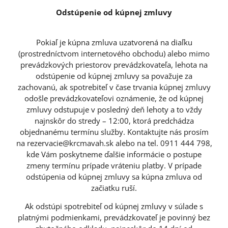
Odstúpenie od kúpnej zmluvy
Pokiaľ je kúpna zmluva uzatvorená na diaľku
(prostredníctvom internetového obchodu) alebo mimo
prevádzkových priestorov prevádzkovateľa, lehota na
odstúpenie od kúpnej zmluvy sa považuje za
zachovanú, ak spotrebiteľ v čase trvania kúpnej zmluvy
odošle prevádzkovateľovi oznámenie, že od kúpnej
zmluvy odstupuje v posledný deň lehoty a to vždy
najnskôr do stredy – 12:00, ktorá predchádza
objednanému termínu služby. Kontaktujte nás prosím
na rezervacie@krcmavah.sk alebo na tel. 0911 444 798,
kde Vám poskytneme ďalšie informácie o postupe
zmeny termínu prípade vráteniu platby. V prípade
odstúpenia od kúpnej zmluvy sa kúpna zmluva od
začiatku ruší.
Ak odstúpi spotrebiteľ od kúpnej zmluvy v súlade s
platnými podmienkami, prevádzkovateľ je povinný bez