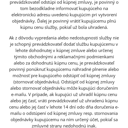
prevádzkovateľ odstúpi od kúpnej zmluvy, je povinný o
tom bezodkladne informovať kupujúceho na
elektronickú adresu uvedenú kupujúcim pri vytvorení
objednávky. Ďalej je povinný vrátiť kupujúcemu plnú
kúpnu cenu služby, pokiaľ už bola uhradená.
Ak z dôvodu vypredania alebo nedostupnosti služby nie
je schopný prevádzkovateľ dodať službu kupujúcemu v
lehote dohodnutej v kúpnej zmluve alebo určenej
týmito obchodnými a reklamačnými podmienkami
alebo za dohodnutú kúpnu cenu, je prevádzkovateľ
povinný ponúknuť kupujúcemu náhradné plnenie alebo
možnosť pre kupujúceho odstúpiť od kúpnej zmluvy
(stornovať objednávku). Odstúpiť od kúpnej zmluvy
alebo stornovať objednávku môže kupujúci doručením
e-mailu. V prípade, ak kupujúci už uhradil kúpnu cenu
alebo jej časť, vráti prevádzkovateľ už uhradenú kúpnu
cenu alebo jej časť v lehote 14 dní odo dňa doručenia e-
mailu o odstúpení od kúpnej zmluvy resp. stornovania
objednávky kupujúcemu na ním určený účet, pokiaľ sa
zmluvné strany nedohodnú inak.