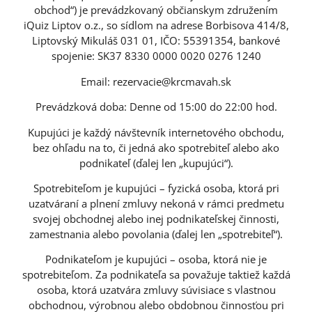
obchod“) je prevádzkovaný občianskym združením
iQuiz Liptov o.z., so sídlom na adrese Borbisova 414/8,
Liptovský Mikuláš 031 01, IČO: 55391354, bankové
spojenie: SK37 8330 0000 0020 0276 1240
Email: rezervacie@krcmavah.sk
Prevádzková doba: Denne od 15:00 do 22:00 hod.
Kupujúci je každý návštevník internetového obchodu,
bez ohľadu na to, či jedná ako spotrebiteľ alebo ako
podnikateľ (ďalej len „kupujúci“).
Spotrebiteľom je kupujúci – fyzická osoba, ktorá pri
uzatváraní a plnení zmluvy nekoná v rámci predmetu
svojej obchodnej alebo inej podnikateľskej činnosti,
zamestnania alebo povolania (ďalej len „spotrebiteľ“).
Podnikateľom je kupujúci – osoba, ktorá nie je
spotrebiteľom. Za podnikateľa sa považuje taktiež každá
osoba, ktorá uzatvára zmluvy súvisiace s vlastnou
obchodnou, výrobnou alebo obdobnou činnosťou pri