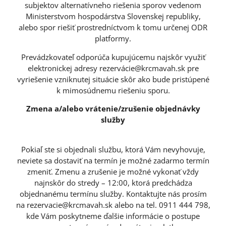
subjektov alternatívneho riešenia sporov vedenom
Ministerstvom hospodárstva Slovenskej republiky,
alebo spor riešiť prostredníctvom k tomu určenej ODR
platformy.
Prevádzkovateľ odporúča kupujúcemu najskôr využiť
elektronickej adresy rezervácie@krcmavah.sk pre
vyriešenie vzniknutej situácie skôr ako bude pristúpené
k mimosúdnemu riešeniu sporu.
Zmena a/alebo vrátenie/zrušenie objednávky
služby
Pokiaľ ste si objednali službu, ktorá Vám nevyhovuje,
neviete sa dostaviť na termín je možné zadarmo termín
zmeniť. Zmenu a zrušenie je možné vykonať vždy
najnskôr do stredy – 12:00, ktorá predchádza
objednanému termínu služby. Kontaktujte nás prosím
na rezervacie@krcmavah.sk alebo na tel. 0911 444 798,
kde Vám poskytneme ďalšie informácie o postupe