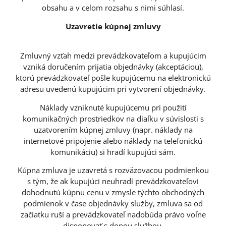
obsahu a v celom rozsahu s nimi súhlasí.
Uzavretie kúpnej zmluvy
Zmluvný vzťah medzi prevádzkovateľom a kupujúcim
vzniká doručením prijatia objednávky (akceptáciou),
ktorú prevádzkovateľ pošle kupujúcemu na elektronickú
adresu uvedenú kupujúcim pri vytvorení objednávky.
Náklady vzniknuté kupujúcemu pri použití
komunikačných prostriedkov na diaľku v súvislosti s
uzatvorením kúpnej zmluvy (napr. náklady na
internetové pripojenie alebo náklady na telefonickú
komunikáciu) si hradí kupujúci sám.
Kúpna zmluva je uzavretá s rozväzovacou podmienkou
s tým, že ak kupujúci neuhradí prevádzkovateľovi
dohodnutú kúpnu cenu v zmysle týchto obchodných
podmienok v čase objednávky služby, zmluva sa od
začiatku ruší a prevádzkovateľ nadobúda právo voľne
disponovať s donou službou.