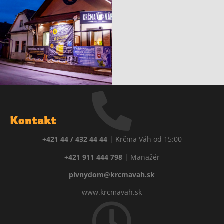
Kontakt
+421 44 / 432 44 44
| Krčma Váh od 15:00
+421 911 444 798
| Manažér
pivnydom@krcmavah.sk
www.krcmavah.sk