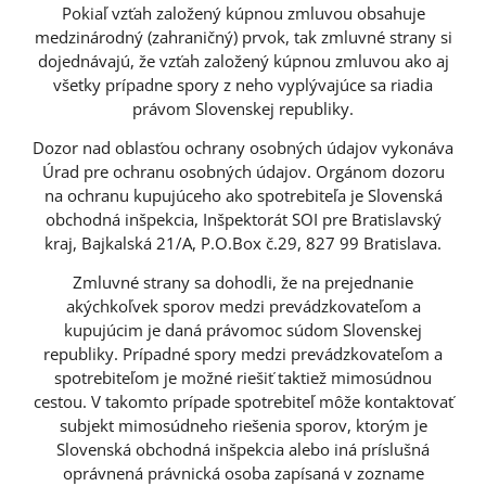
Pokiaľ vzťah založený kúpnou zmluvou obsahuje
medzinárodný (zahraničný) prvok, tak zmluvné strany si
dojednávajú, že vzťah založený kúpnou zmluvou ako aj
všetky prípadne spory z neho vyplývajúce sa riadia
právom Slovenskej republiky.
Dozor nad oblasťou ochrany osobných údajov vykonáva
Úrad pre ochranu osobných údajov. Orgánom dozoru
na ochranu kupujúceho ako spotrebiteľa je Slovenská
obchodná inšpekcia, Inšpektorát SOI pre Bratislavský
kraj, Bajkalská 21/A, P.O.Box č.29, 827 99 Bratislava.
Zmluvné strany sa dohodli, že na prejednanie
akýchkoľvek sporov medzi prevádzkovateľom a
kupujúcim je daná právomoc súdom Slovenskej
republiky. Prípadné spory medzi prevádzkovateľom a
spotrebiteľom je možné riešiť taktiež mimosúdnou
cestou. V takomto prípade spotrebiteľ môže kontaktovať
subjekt mimosúdneho riešenia sporov, ktorým je
Slovenská obchodná inšpekcia alebo iná príslušná
oprávnená právnická osoba zapísaná v zozname