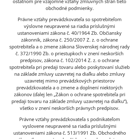
ostatnom pre vzájomné vzťahy zmluvných strán tieto
obchodné podmienky.
Právne vzťahy prevádzkovateľa so spotrebiteľom
výslovne neupravené sa riadia príslušnými
ustanoveniami zákona č. 40/1964 Zb. Občiansky
zákonník, zákona č. 250/2007 Z. z. o ochrane
spotrebiteľa a o zmene zákona Slovenskej národnej rady
č. 372/1990 Zb. o priestupkoch v znení neskorších
predpisov, zákona č. 102/2014 Z. z. o ochrane
spotrebiteľa pri predaji tovaru alebo poskytovaní služieb
na základe zmluvy uzavretej na diaľku alebo zmluvy
uzavretej mimo prevádzkových priestorov
prevádzkovatela a o zmene a doplnení niektorých
zákonov (ďalej len „Zákon o ochrane spotrebiteľa pri
predaji tovaru na základe zmluvy uzavretej na diaľku“),
všetko v znení neskorších právnych predpisov.
Právne vzťahy prevádzkovateľa s podnikateľom
vyslovene neupravené sa riadia príslušnými
ustanoveniami zákona č. 513/1991 Zb. Obchodného