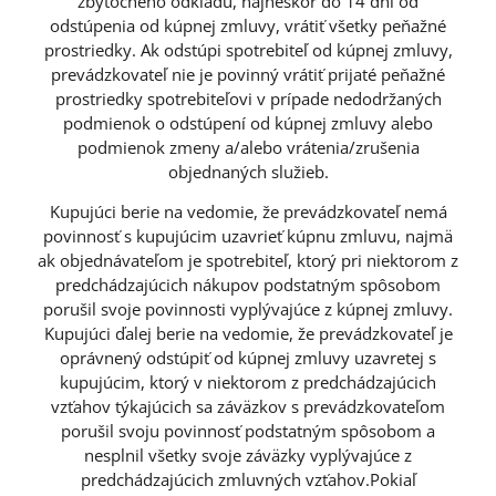
zbytočného odkladu, najneskôr do 14 dní od
odstúpenia od kúpnej zmluvy, vrátiť všetky peňažné
prostriedky. Ak odstúpi spotrebiteľ od kúpnej zmluvy,
prevádzkovateľ nie je povinný vrátiť prijaté peňažné
prostriedky spotrebiteľovi v prípade nedodržaných
podmienok o odstúpení od kúpnej zmluvy alebo
podmienok zmeny a/alebo vrátenia/zrušenia
objednaných služieb.
Kupujúci berie na vedomie, že prevádzkovateľ nemá
povinnosť s kupujúcim uzavrieť kúpnu zmluvu, najmä
ak objednávateľom je spotrebiteľ, ktorý pri niektorom z
predchádzajúcich nákupov podstatným spôsobom
porušil svoje povinnosti vyplývajúce z kúpnej zmluvy.
Kupujúci ďalej berie na vedomie, že prevádzkovateľ je
oprávnený odstúpiť od kúpnej zmluvy uzavretej s
kupujúcim, ktorý v niektorom z predchádzajúcich
vzťahov týkajúcich sa záväzkov s prevádzkovateľom
porušil svoju povinnosť podstatným spôsobom a
nesplnil všetky svoje záväzky vyplývajúce z
predchádzajúcich zmluvných vzťahov.Pokiaľ