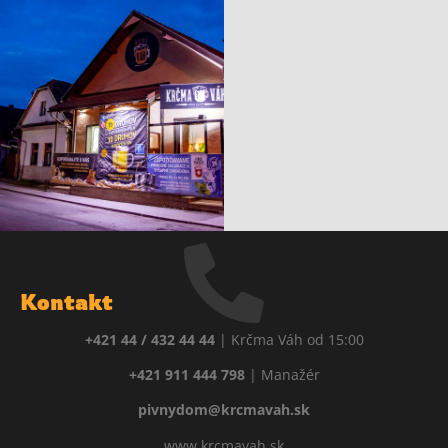
Kontakt
+421 44 / 432 44 44
| Krčma Váh od 15:00
+421 911 444 798
| Manažér
pivnydom@krcmavah.sk
www.krcmavah.sk