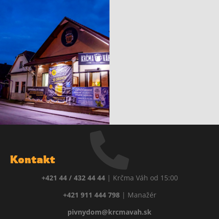
Kontakt
+421 44 / 432 44 44
| Krčma Váh od 15:00
+421 911 444 798
| Manažér
pivnydom@krcmavah.sk